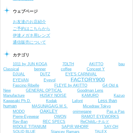
ウェブページ
お友達のお店紹介
ご予約はこちらから
伊達メガネ用レンズ
通信販売について
カテゴリ
1011 by JUN KOGA
7DLTH
AKITTO
bau
Classical
benner
coffee
Concept Y
DJUAL
DUTZ
EYE'S CARNIVAL
FACTORY900
EYEVAN
Eyevol
Fascino Ribelle
FLEYE by AKITTO
G4 Old &
New
GENERAL OPTICAL
Goodman Lens
Manufacture
HUSKY NOISE
KAMURO
Kazuo
Less than
Kawasaki Ph.D.
Kodak
Lafont
human
MASUNAGA/G.M.S.
Micedraw Tokyo
OAKLEY
MODO
onimegane
Pas a Pas
Pierre-Eyewear
QWON
RAMOT EYEWORKS
Ray-Ban
REC SPECS
ReChildレチルド
RIDOLE TITANIUM
SAPIR WHORF
SAY-OH
SOLID BLUE
Stancey Ramars
TALEX