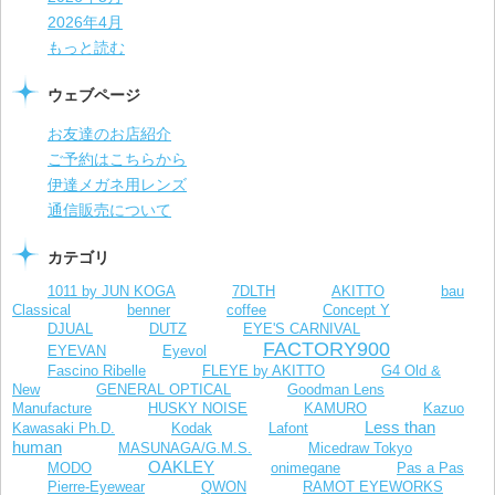
2026年4月
もっと読む
ウェブページ
お友達のお店紹介
ご予約はこちらから
伊達メガネ用レンズ
通信販売について
カテゴリ
1011 by JUN KOGA
7DLTH
AKITTO
bau
Classical
benner
coffee
Concept Y
DJUAL
DUTZ
EYE'S CARNIVAL
FACTORY900
EYEVAN
Eyevol
Fascino Ribelle
FLEYE by AKITTO
G4 Old &
New
GENERAL OPTICAL
Goodman Lens
Manufacture
HUSKY NOISE
KAMURO
Kazuo
Less than
Kawasaki Ph.D.
Kodak
Lafont
human
MASUNAGA/G.M.S.
Micedraw Tokyo
OAKLEY
MODO
onimegane
Pas a Pas
Pierre-Eyewear
QWON
RAMOT EYEWORKS