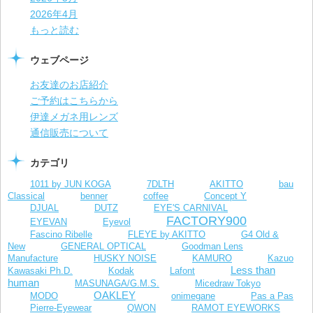
2026年4月
もっと読む
ウェブページ
お友達のお店紹介
ご予約はこちらから
伊達メガネ用レンズ
通信販売について
カテゴリ
1011 by JUN KOGA
7DLTH
AKITTO
bau
Classical
benner
coffee
Concept Y
DJUAL
DUTZ
EYE'S CARNIVAL
FACTORY900
EYEVAN
Eyevol
Fascino Ribelle
FLEYE by AKITTO
G4 Old &
New
GENERAL OPTICAL
Goodman Lens
Manufacture
HUSKY NOISE
KAMURO
Kazuo
Less than
Kawasaki Ph.D.
Kodak
Lafont
human
MASUNAGA/G.M.S.
Micedraw Tokyo
OAKLEY
MODO
onimegane
Pas a Pas
Pierre-Eyewear
QWON
RAMOT EYEWORKS