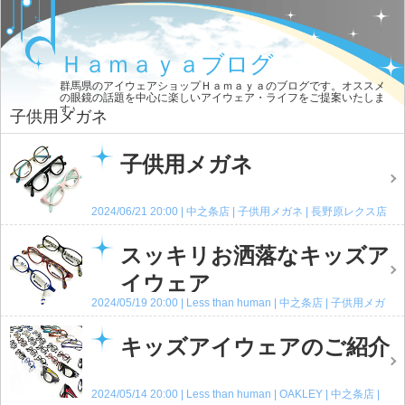
Ｈａｍａｙａブログ
群馬県のアイウェアショップＨａｍａｙａのブログです。オススメ
の眼鏡の話題を中心に楽しいアイウェア・ライフをご提案いたしま
す♪
子供用メガネ
子供用メガネ
2024/06/21 20:00
中之条店
子供用メガネ
長野原レクス店
高崎店
コメント(0)
スッキリお洒落なキッズア
イウェア
2024/05/19 20:00
Less than human
中之条店
子供用メガ
ネ
高崎店
コメント(0)
キッズアイウェアのご紹介
2024/05/14 20:00
Less than human
OAKLEY
中之条店