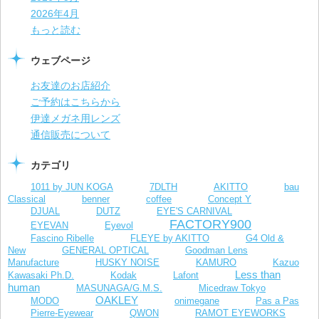
2026年4月
もっと読む
ウェブページ
お友達のお店紹介
ご予約はこちらから
伊達メガネ用レンズ
通信販売について
カテゴリ
1011 by JUN KOGA
7DLTH
AKITTO
bau
Classical
benner
coffee
Concept Y
DJUAL
DUTZ
EYE'S CARNIVAL
FACTORY900
EYEVAN
Eyevol
Fascino Ribelle
FLEYE by AKITTO
G4 Old &
New
GENERAL OPTICAL
Goodman Lens
Manufacture
HUSKY NOISE
KAMURO
Kazuo
Less than
Kawasaki Ph.D.
Kodak
Lafont
human
MASUNAGA/G.M.S.
Micedraw Tokyo
OAKLEY
MODO
onimegane
Pas a Pas
Pierre-Eyewear
QWON
RAMOT EYEWORKS