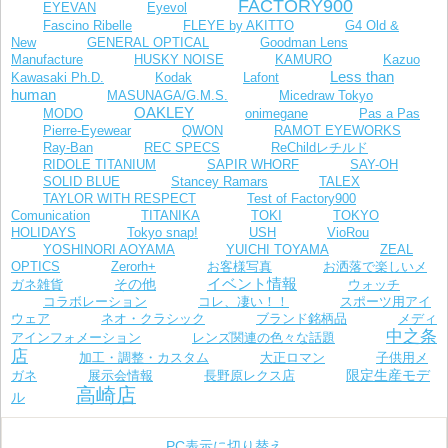
FACTORY900
EYEVAN
Eyevol
Fascino Ribelle
FLEYE by AKITTO
G4 Old &
New
GENERAL OPTICAL
Goodman Lens
Manufacture
HUSKY NOISE
KAMURO
Kazuo
Less than
Kawasaki Ph.D.
Kodak
Lafont
human
MASUNAGA/G.M.S.
Micedraw Tokyo
OAKLEY
MODO
onimegane
Pas a Pas
Pierre-Eyewear
QWON
RAMOT EYEWORKS
Ray-Ban
REC SPECS
ReChildレチルド
RIDOLE TITANIUM
SAPIR WHORF
SAY-OH
SOLID BLUE
Stancey Ramars
TALEX
TAYLOR WITH RESPECT
Test of Factory900
Comunication
TITANIKA
TOKI
TOKYO
VioRou
HOLIDAYS
Tokyo snap!
USH
YOSHINORI AOYAMA
YUICHI TOYAMA
ZEAL
お客様写真
OPTICS
Zerorh+
お洒落で楽しいメ
イベント情報
その他
ガネ雑貨
ウォッチ
コラボレーション
コレ、凄い！！
スポーツ用アイ
ウェア
ネオ・クラシック
ブランド銘柄品
メディ
中之条
レンズ関連の色々な話題
アインフォメーション
店
加工・調整・カスタム
大正ロマン
子供用メ
限定生産モデ
長野原レクス店
ガネ
展示会情報
高崎店
ル
PC表示に切り替え