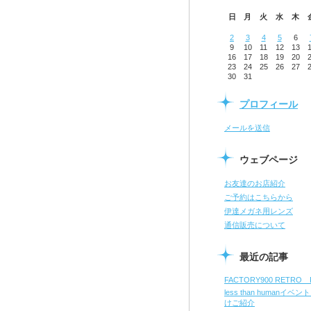
日
月
火
水
木
2
3
4
5
6
9
10
11
12
13
16
17
18
19
20
23
24
25
26
27
30
31
プロフィール
メールを送信
ウェブページ
お友達のお店紹介
ご予約はこちらから
伊達メガネ用レンズ
通信販売について
最近の記事
FACTORY900 RETRO 
less than humanイベン
けご紹介