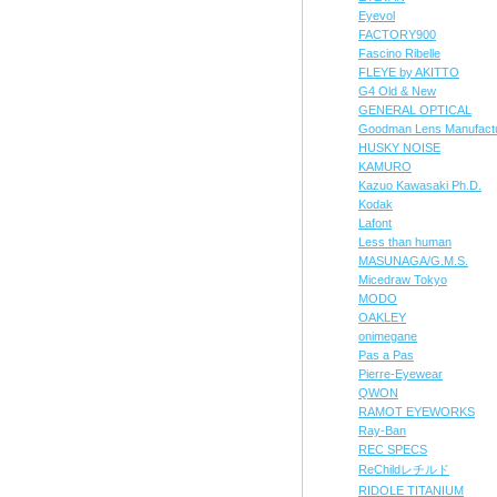
Eyevol
FACTORY900
Fascino Ribelle
FLEYE by AKITTO
G4 Old & New
GENERAL OPTICAL
Goodman Lens Manufact
HUSKY NOISE
KAMURO
Kazuo Kawasaki Ph.D.
Kodak
Lafont
Less than human
MASUNAGA/G.M.S.
Micedraw Tokyo
MODO
OAKLEY
onimegane
Pas a Pas
Pierre-Eyewear
QWON
RAMOT EYEWORKS
Ray-Ban
REC SPECS
ReChildレチルド
RIDOLE TITANIUM