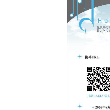
Ｈａ
群馬県の
案いたし
携帯URL
携帯にURLを送る
«
2026年8