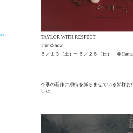
ure
TAYLOR WITH RESPECT
TrunkShow
６／１３（土）〜６／２８（日） ＠Hama
今季の新作に期待を膨らませている皆様お
した