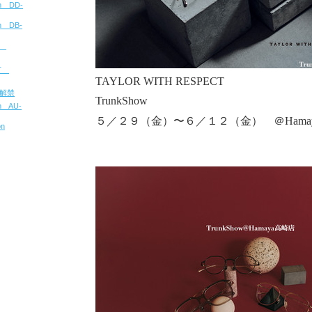
ion DD-
ion DB-
u
CT
TAYLOR WITH RESPECT
報解禁
TrunkShow
on AU-
５／２９（金）〜６／１２（金） ＠Hama
on