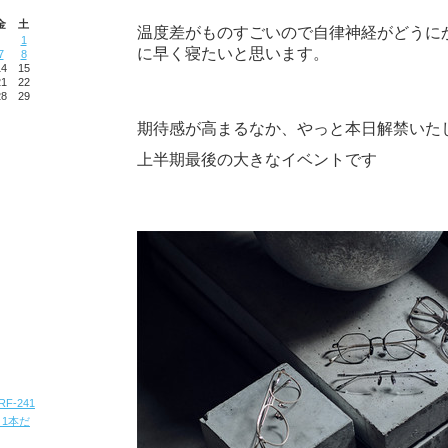
金
土
温度差がものすごいので自律神経がどうに
1
に早く寝たいと思います。
7
8
14
15
21
22
28
29
期待感が高まるなか、やっと本日解禁いた
上半期最後の大きなイベントです
RF-241
ト 1本だ