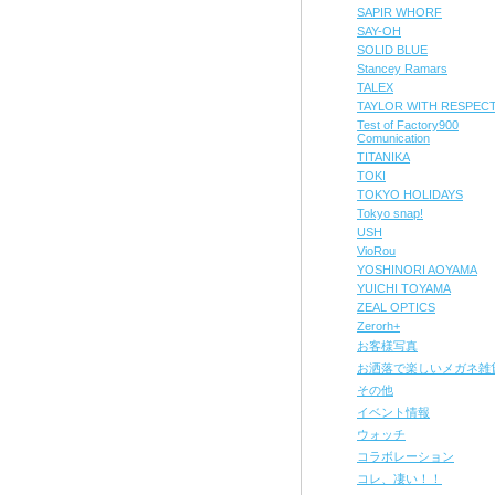
SAPIR WHORF
SAY-OH
SOLID BLUE
Stancey Ramars
TALEX
TAYLOR WITH RESPEC
Test of Factory900
Comunication
TITANIKA
TOKI
TOKYO HOLIDAYS
Tokyo snap!
USH
VioRou
YOSHINORI AOYAMA
YUICHI TOYAMA
ZEAL OPTICS
Zerorh+
お客様写真
お洒落で楽しいメガネ雑
その他
イベント情報
ウォッチ
コラボレーション
コレ、凄い！！