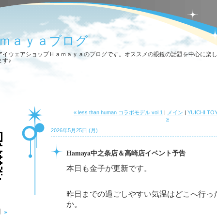
ｍａｙａブログ
アイウェアショップＨａｍａｙａのブログです。オススメの眼鏡の話題を中心に楽
ます♪
« less than human コラボモデル vol.1
|
メイン
|
YUICHI TO
»
2026年5月25日 (月)
Hamaya中之条店＆高崎店イベント予告
本日も金子が更新です。
昨日までの過ごしやすい気温はどこへ行っ
か。
»
月