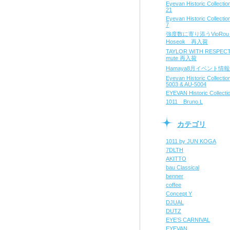
Eyevan Historic Collect
21
Eyevan Historic Collect
7
強度数に寄り添うVioRo
Hoseok 再入荷
TAYLOR WITH RESPE
mute 再入荷
Hamaya8月イベント情
Eyevan Historic Collecti
5003 & AU-5004
EYEVAN Historic Collecti
1011 Bruno.L
カテゴリ
1011 by JUN KOGA
7DLTH
AKITTO
bau Classical
benner
coffee
Concept Y
DJUAL
DUTZ
EYE'S CARNIVAL
EYEVAN