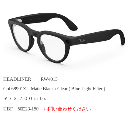
HEADLINER RW4013
Col.68901Z Matte Black / Clear ( Blue Light Filter )
￥７３,７００ in Tax
HBF 50□23-150
お問い合わせください