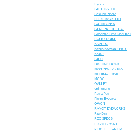
Eyevol
FACTORY900
Fascino Ribelle
FLEYE by AKITTO
G4 Old & New
GENERAL OPTICAL
Goodman Lens Manufact
HUSKY NOISE
KAMURO
Kazuo Kawasaki Ph.D.
Kodak
Lafont
Less than human
MASUNAGA/G.M.S.
Micedraw Tokyo
MODO
OAKLEY
onimegane
Pas a Pas
Pierre-Eyewear
QWON
RAMOT EYEWORKS
Ray-Ban
REC SPECS
ReChildレチルド
RIDOLE TITANIUM