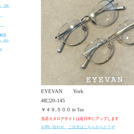
ion DB-
u
CT
報解禁
on AU-
on
EYEVAN York
48□20-145
￥４９,５００ in Tax
当店カタログサイトは近日中にアップします
お問い合わせ、ご注文はこちらからどうぞ