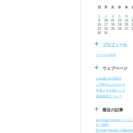
日
月
火
水
木
2
3
4
5
6
9
10
11
12
13
16
17
18
19
20
23
24
25
26
27
30
31
プロフィール
メールを送信
ウェブページ
お友達のお店紹介
ご予約はこちらから
伊達メガネ用レンズ
通信販売について
最近の記事
less than humanイベン
けご紹介
Eyevan Historic Collect