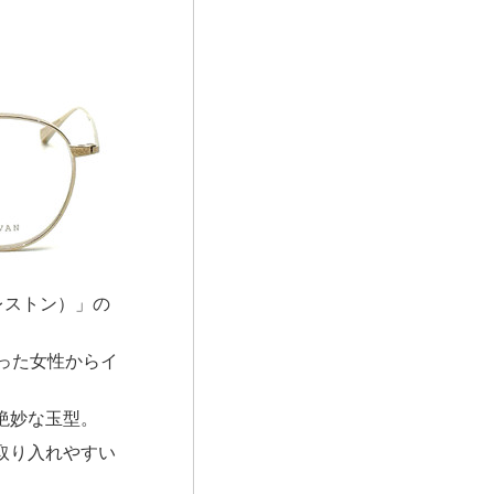
（クレストン）」の
で出会った女性からイ
絶妙な玉型。
取り入れやすい
。