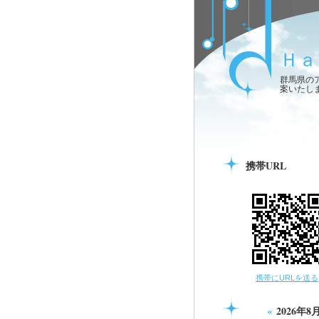
Ｈａ
群馬県の
案いたし
携帯URL
携帯にURLを送る
«
2026年8