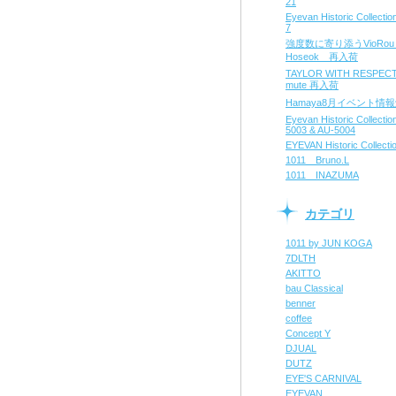
21
Eyevan Historic Collect
7
強度数に寄り添うVioRo
Hoseok 再入荷
TAYLOR WITH RESPE
mute 再入荷
Hamaya8月イベント情
Eyevan Historic Collecti
5003 & AU-5004
EYEVAN Historic Collecti
1011 Bruno.L
1011 INAZUMA
カテゴリ
1011 by JUN KOGA
7DLTH
AKITTO
bau Classical
benner
coffee
Concept Y
DJUAL
DUTZ
EYE'S CARNIVAL
EYEVAN