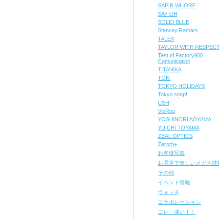
SAPIR WHORF
SAY-OH
SOLID BLUE
Stancey Ramars
TALEX
TAYLOR WITH RESPEC
Test of Factory900
Comunication
TITANIKA
TOKI
TOKYO HOLIDAYS
Tokyo snap!
USH
VioRou
YOSHINORI AOYAMA
YUICHI TOYAMA
ZEAL OPTICS
Zerorh+
お客様写真
お洒落で楽しいメガネ雑
その他
イベント情報
ウォッチ
コラボレーション
コレ、凄い！！