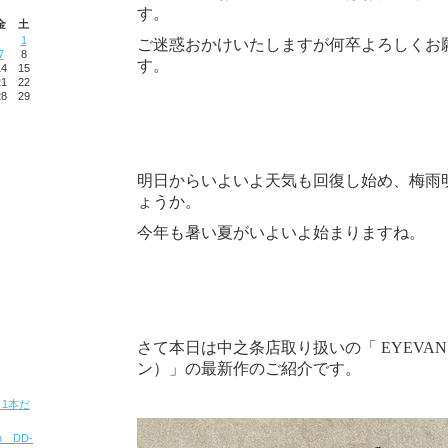
す。
金
土
1
ご迷惑おかけいたしますが何卒よろしくお
7
8
す。
14
15
21
22
28
29
明日からいよいよ天気も回復し始め、梅雨
ょうか。
今年も暑い夏がいよいよ始まりますね。
さて本日は中之条店取り扱いの「 EYEVA
ン）」の最新作のご紹介です。
ト 1本だ
ion DD-