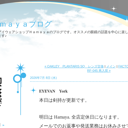
ｍａｙａブログ
アイウェアショップＨａｍａｙａのブログです。オススメの眼鏡の話題を中心に楽
ます♪
« OAKLEY PLANTARIS SQ レンズ交換
|
メイン
|
FACT
RF-045 再入荷 »
2026年7月 8日 (水)
EYEVAN York
本日は剣持が更新です。
明日は Hamaya. 全店定休日になります。
»
月
メールでのお返事や発送業務はお休みさせ