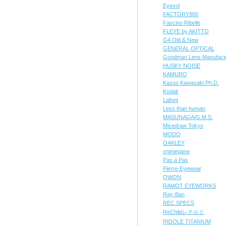
Eyevol
FACTORY900
Fascino Ribelle
FLEYE by AKITTO
G4 Old & New
GENERAL OPTICAL
Goodman Lens Manufact
HUSKY NOISE
KAMURO
Kazuo Kawasaki Ph.D.
Kodak
Lafont
Less than human
MASUNAGA/G.M.S.
Micedraw Tokyo
MODO
OAKLEY
onimegane
Pas a Pas
Pierre-Eyewear
QWON
RAMOT EYEWORKS
Ray-Ban
REC SPECS
ReChildレチルド
RIDOLE TITANIUM