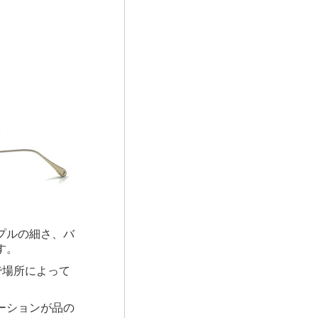
プルの細さ、バ
す。
半光沢で場所によって
ーションが品の