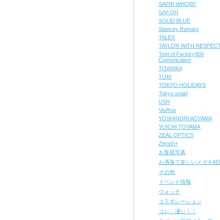
SAPIR WHORF
SAY-OH
SOLID BLUE
Stancey Ramars
TALEX
TAYLOR WITH RESPEC
Test of Factory900
Comunication
TITANIKA
TOKI
TOKYO HOLIDAYS
Tokyo snap!
USH
VioRou
YOSHINORI AOYAMA
YUICHI TOYAMA
ZEAL OPTICS
Zerorh+
お客様写真
お洒落で楽しいメガネ雑
その他
イベント情報
ウォッチ
コラボレーション
コレ、凄い！！