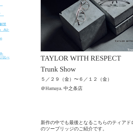
u
CT
報解禁
on AU-
on
A-
TAYLOR WITH RESPECT
 掛け比べ
Trunk Show
５／２９（金）〜６／１２（金）
＠Hamaya. 中之条店
新作の中でも最後となるこちらのティアド
のツーブリッジのご紹介です。