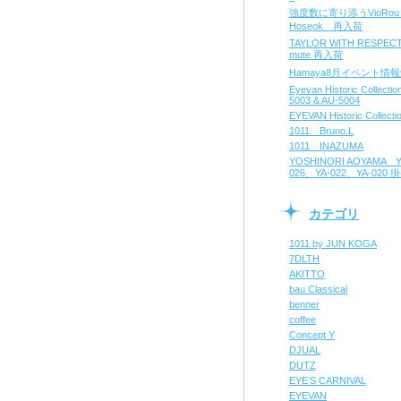
強度数に寄り添うVioRo
Hoseok 再入荷
TAYLOR WITH RESPE
mute 再入荷
Hamaya8月イベント情
Eyevan Historic Collecti
5003 & AU-5004
EYEVAN Historic Collecti
1011 Bruno.L
1011 INAZUMA
YOSHINORI AOYAMA Y
026、YA-022、YA-020
カテゴリ
1011 by JUN KOGA
7DLTH
AKITTO
bau Classical
benner
coffee
Concept Y
DJUAL
DUTZ
EYE'S CARNIVAL
EYEVAN