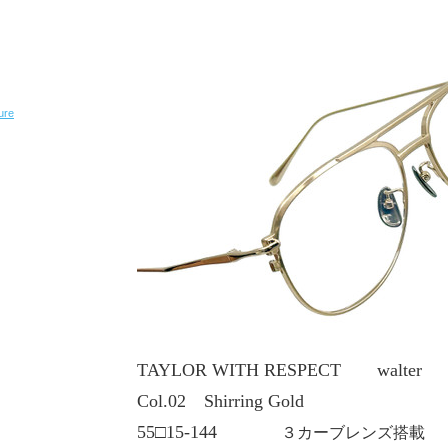
ure
TAYLOR WITH RESPECT walter
Col.02 Shirring Gold
55□15-144
３カーブレンズ搭載