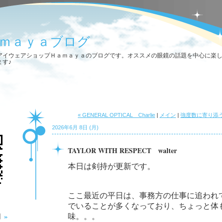
ｍａｙａブログ
アイウェアショップＨａｍａｙａのブログです。オススメの眼鏡の話題を中心に楽
ます♪
« GENERAL OPTICAL Charlie
|
メイン
|
強度数に寄り添う Vio
2026年6月 8日 (月)
TAYLOR WITH RESPECT walter
本日は剣持が更新です。
ここ最近の平日は、事務方の仕事に追われ
でいることが多くなっており、ちょっと体
»
月
味。。。