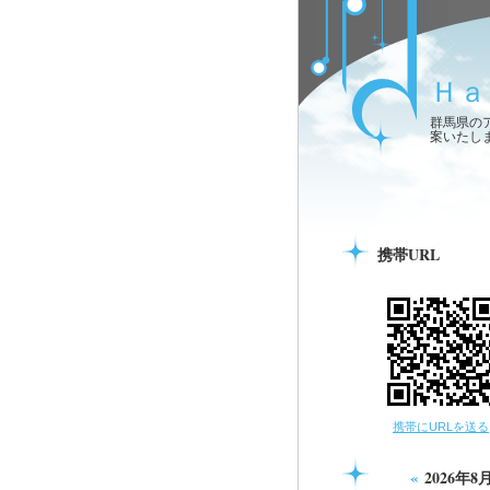
Ｈａ
群馬県の
案いたし
携帯URL
携帯にURLを送る
«
2026年8