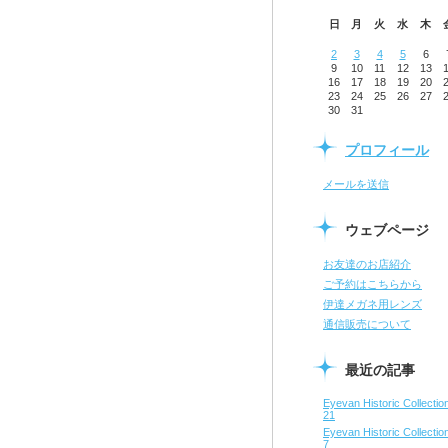
日
月
火
水
木
2
3
4
5
6
9
10
11
12
13
16
17
18
19
20
23
24
25
26
27
30
31
プロフィール
メールを送信
ウェブページ
お友達のお店紹介
ご予約はこちらから
伊達メガネ用レンズ
通信販売について
最近の記事
Eyevan Historic Collect
21
Eyevan Historic Collect
7