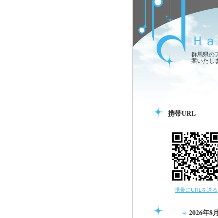
Ｈａ
群馬県の
案いたし
携帯URL
携帯にURLを送る
«
2026年8