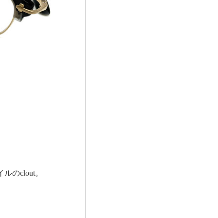
のclout。