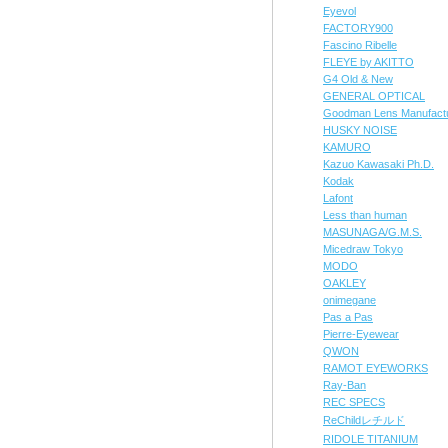
Eyevol
FACTORY900
Fascino Ribelle
FLEYE by AKITTO
G4 Old & New
GENERAL OPTICAL
Goodman Lens Manufact
HUSKY NOISE
KAMURO
Kazuo Kawasaki Ph.D.
Kodak
Lafont
Less than human
MASUNAGA/G.M.S.
Micedraw Tokyo
MODO
OAKLEY
onimegane
Pas a Pas
Pierre-Eyewear
QWON
RAMOT EYEWORKS
Ray-Ban
REC SPECS
ReChildレチルド
RIDOLE TITANIUM