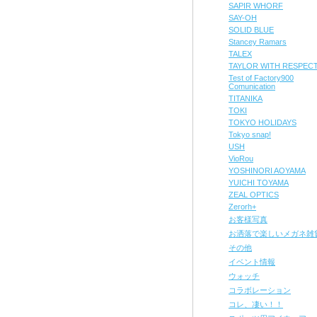
SAPIR WHORF
SAY-OH
SOLID BLUE
Stancey Ramars
TALEX
TAYLOR WITH RESPEC
Test of Factory900
Comunication
TITANIKA
TOKI
TOKYO HOLIDAYS
Tokyo snap!
USH
VioRou
YOSHINORI AOYAMA
YUICHI TOYAMA
ZEAL OPTICS
Zerorh+
お客様写真
お洒落で楽しいメガネ雑
その他
イベント情報
ウォッチ
コラボレーション
コレ、凄い！！