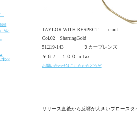
u
CT
報解禁
TAYLOR WITH RESPECT clout
on AU-
Col.02 SharringGold
on
51□19-143 ３カーブレンズ
A-
￥６７，１００ in Tax
 掛け比べ
お問い合わせはこちらからどうぞ
リリース直後から反響が大きいブロースタイル