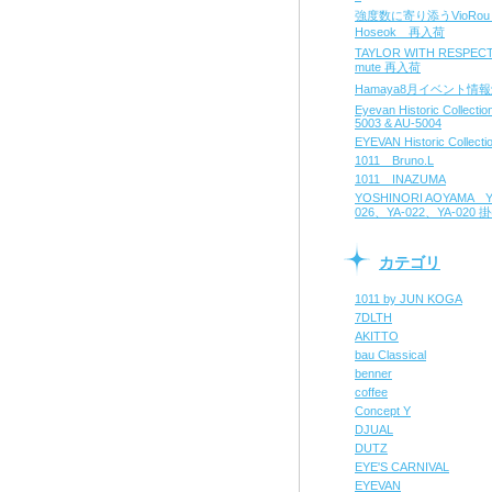
強度数に寄り添うVioRo
Hoseok 再入荷
TAYLOR WITH RESPE
mute 再入荷
Hamaya8月イベント情
Eyevan Historic Collecti
5003 & AU-5004
EYEVAN Historic Collecti
1011 Bruno.L
1011 INAZUMA
YOSHINORI AOYAMA Y
026、YA-022、YA-020
カテゴリ
1011 by JUN KOGA
7DLTH
AKITTO
bau Classical
benner
coffee
Concept Y
DJUAL
DUTZ
EYE'S CARNIVAL
EYEVAN