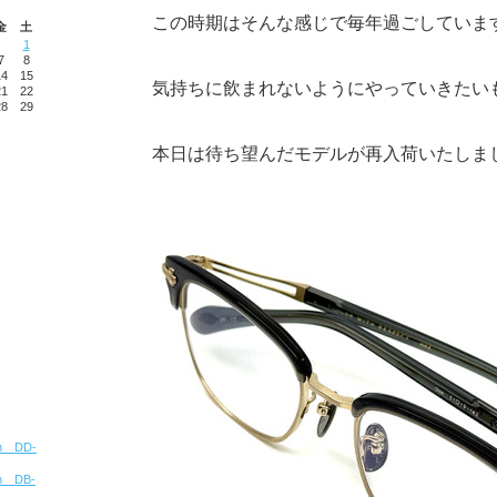
この時期はそんな感じで毎年過ごしていま
金
土
1
7
8
14
15
気持ちに飲まれないようにやっていきたい
21
22
28
29
本日は待ち望んだモデルが再入荷いたしま
ion DD-
ion DB-