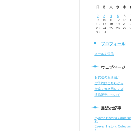
日
月
火
水
木
2
3
4
5
6
9
10
11
12
13
16
17
18
19
20
23
24
25
26
27
30
31
プロフィール
メールを送信
ウェブページ
お友達のお店紹介
ご予約はこちらから
伊達メガネ用レンズ
通信販売について
最近の記事
Eyevan Historic Collect
21
Eyevan Historic Collect
7