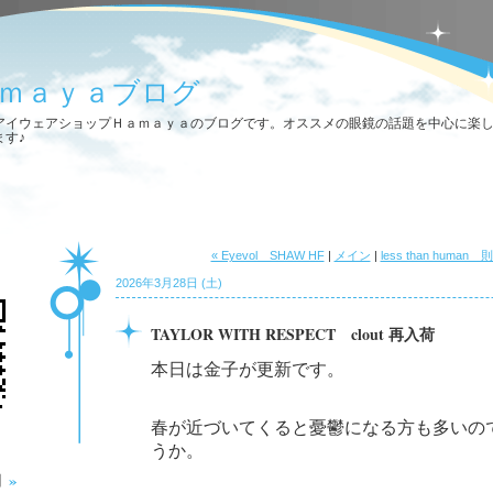
ｍａｙａブログ
アイウェアショップＨａｍａｙａのブログです。オススメの眼鏡の話題を中心に楽
ます♪
« Eyevol SHAW HF
|
メイン
|
less than huma
2026年3月28日 (土)
TAYLOR WITH RESPECT clout 再入荷
本日は金子が更新です。
春が近づいてくると憂鬱になる方も多いの
うか。
»
月