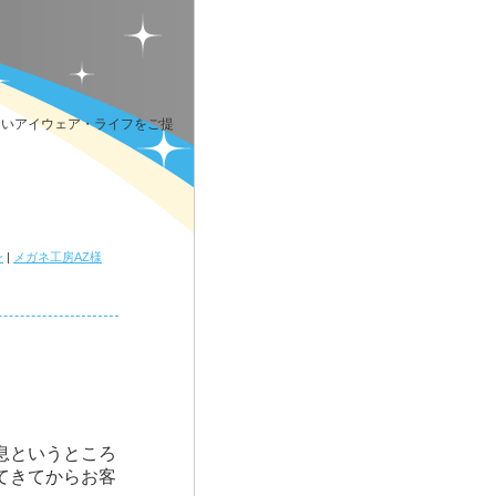
しいアイウェア・ライフをご提
ン
|
メガネ工房AZ様
息というところ
てきてからお客