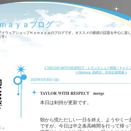
ｍａｙａブログ
アイウェアショップＨａｍａｙａのブログです。オススメの眼鏡の話題を中心に楽
ます♪
« TAYLOR WITH RESPECT トランクショー開催！
|
メイ
× Hamaya. 高崎店 共同企画開催 »
2025年5月30日 (金)
TAYLOR WITH RESPECT merge
本日は剣持が更新です。
朝から慌ただしい一日を終え、ようやく一
ですが、今日は中之条高崎間を行って帰っ
»
月