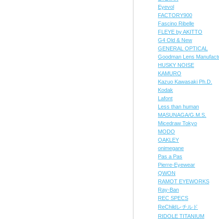
Eyevol
FACTORY900
Fascino Ribelle
FLEYE by AKITTO
G4 Old & New
GENERAL OPTICAL
Goodman Lens Manufact
HUSKY NOISE
KAMURO
Kazuo Kawasaki Ph.D.
Kodak
Lafont
Less than human
MASUNAGA/G.M.S.
Micedraw Tokyo
MODO
OAKLEY
onimegane
Pas a Pas
Pierre-Eyewear
QWON
RAMOT EYEWORKS
Ray-Ban
REC SPECS
ReChildレチルド
RIDOLE TITANIUM