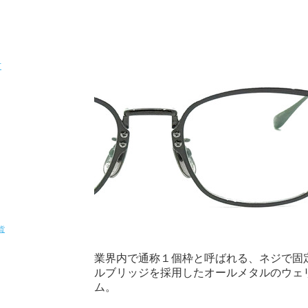
T
貨
業界内で通称１個枠と呼ばれる、ネジで固
ルブリッジを採用したオールメタルのウェ
ム。