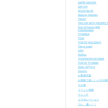
SAPIR WHORF
SAY-OH
SOLID BLUE
Stancey Ramars
TALEX
TAYLOR WITH RESPEC
Test of Factory900
Comunication
TITANIKA
TOKI
TOKYO HOLIDAYS
Tokyo snap!
USH
VioRou
YOSHINORI AOYAMA
YUICHI TOYAMA
ZEAL OPTICS
Zerorh+
お客様写真
お洒落で楽しいメガネ雑
その他
イベント情報
ウォッチ
コラボレーション
コレ、凄い！！