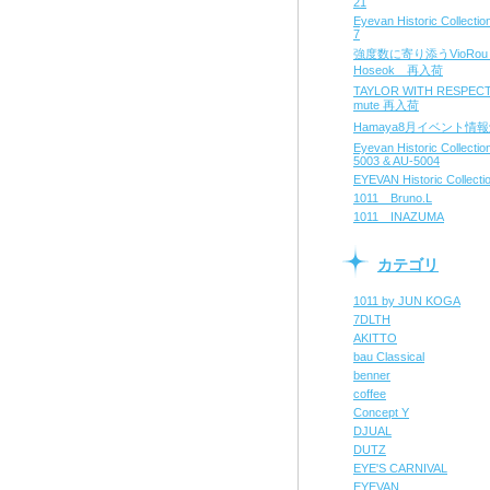
21
Eyevan Historic Collect
7
強度数に寄り添うVioRo
Hoseok 再入荷
TAYLOR WITH RESPE
mute 再入荷
Hamaya8月イベント情
Eyevan Historic Collecti
5003 & AU-5004
EYEVAN Historic Collecti
1011 Bruno.L
1011 INAZUMA
カテゴリ
1011 by JUN KOGA
7DLTH
AKITTO
bau Classical
benner
coffee
Concept Y
DJUAL
DUTZ
EYE'S CARNIVAL
EYEVAN