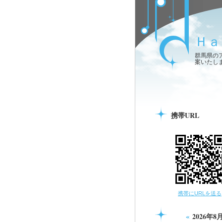
Ｈａ
群馬県の
案いたし
携帯URL
携帯にURLを送る
«
2026年8