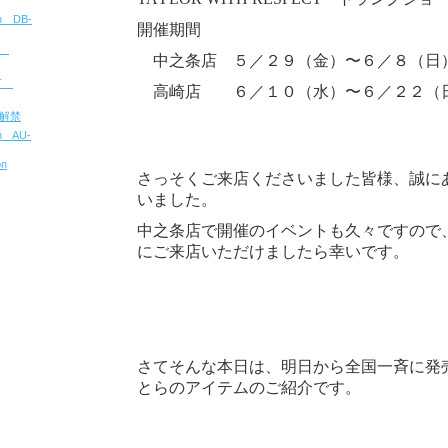
ion DB-
開催期間
u
中之条店 ５／２９（金）〜６／８（日
CT
高崎店 ６／１０（水）〜６／２２（
報解禁
on AU-
on
さっそくご来店くださいました皆様、誠に
いました。
中之条店で開催のイベントも久々ですので
にご来店いただけましたら幸いです。
さてそんな本日は、明日から全国一斉に発
とらのアイテムのご紹介です。