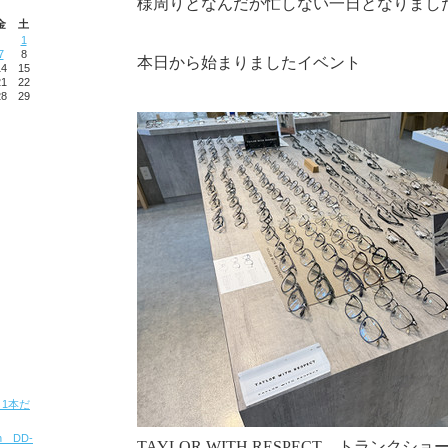
様周りとなんだか忙しない一日となりまし
金
土
1
7
8
本日から始まりましたイベント
14
15
21
22
28
29
ト 1本だ
ion DD-
TAYLOR WITH RESPECT トランクショ