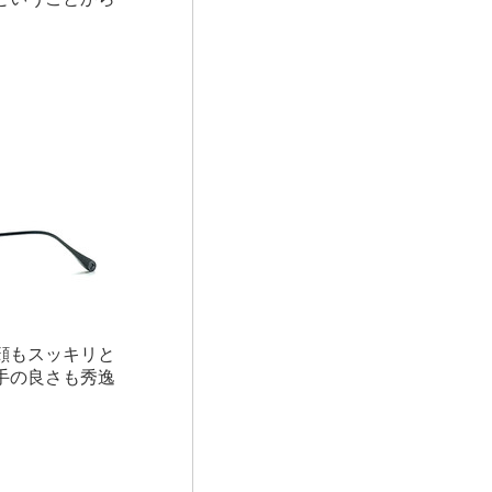
。
顔もスッキリと
手の良さも秀逸