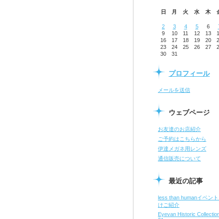
日
月
火
水
木
2
3
4
5
6
9
10
11
12
13
16
17
18
19
20
23
24
25
26
27
30
31
プロフィール
メールを送信
ウェブページ
お友達のお店紹介
ご予約はこちらから
伊達メガネ用レンズ
通信販売について
最近の記事
less than humanイベン
けご紹介
Eyevan Historic Collect