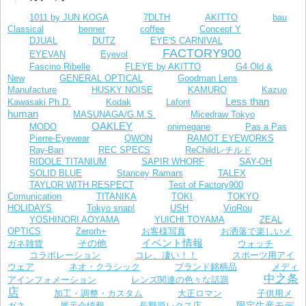
1011 by JUN KOGA
7DLTH
AKITTO
bau
Classical
benner
coffee
Concept Y
DJUAL
DUTZ
EYE'S CARNIVAL
FACTORY900
EYEVAN
Eyevol
Fascino Ribelle
FLEYE by AKITTO
G4 Old &
New
GENERAL OPTICAL
Goodman Lens
Manufacture
HUSKY NOISE
KAMURO
Kazuo
Less than
Kawasaki Ph.D.
Kodak
Lafont
human
MASUNAGA/G.M.S.
Micedraw Tokyo
OAKLEY
MODO
onimegane
Pas a Pas
Pierre-Eyewear
QWON
RAMOT EYEWORKS
Ray-Ban
REC SPECS
ReChildレチルド
RIDOLE TITANIUM
SAPIR WHORF
SAY-OH
SOLID BLUE
Stancey Ramars
TALEX
TAYLOR WITH RESPECT
Test of Factory900
Comunication
TITANIKA
TOKI
TOKYO
VioRou
HOLIDAYS
Tokyo snap!
USH
YOSHINORI AOYAMA
YUICHI TOYAMA
ZEAL
お客様写真
OPTICS
Zerorh+
お洒落で楽しいメ
イベント情報
その他
ガネ雑貨
ウォッチ
コラボレーション
コレ、凄い！！
スポーツ用アイ
ウェア
ネオ・クラシック
ブランド銘柄品
メディ
中之条
レンズ関連の色々な話題
アインフォメーション
店
加工・調整・カスタム
大正ロマン
子供用メ
限定生産モデ
長野原レクス店
ガネ
展示会情報