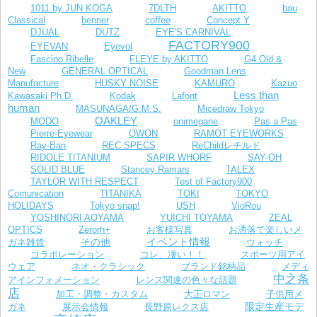
1011 by JUN KOGA
7DLTH
AKITTO
bau
Classical
benner
coffee
Concept Y
DJUAL
DUTZ
EYE'S CARNIVAL
FACTORY900
EYEVAN
Eyevol
Fascino Ribelle
FLEYE by AKITTO
G4 Old &
New
GENERAL OPTICAL
Goodman Lens
Manufacture
HUSKY NOISE
KAMURO
Kazuo
Less than
Kawasaki Ph.D.
Kodak
Lafont
human
MASUNAGA/G.M.S.
Micedraw Tokyo
OAKLEY
MODO
onimegane
Pas a Pas
Pierre-Eyewear
QWON
RAMOT EYEWORKS
Ray-Ban
REC SPECS
ReChildレチルド
RIDOLE TITANIUM
SAPIR WHORF
SAY-OH
SOLID BLUE
Stancey Ramars
TALEX
TAYLOR WITH RESPECT
Test of Factory900
Comunication
TITANIKA
TOKI
TOKYO
VioRou
HOLIDAYS
Tokyo snap!
USH
YOSHINORI AOYAMA
YUICHI TOYAMA
ZEAL
お客様写真
OPTICS
Zerorh+
お洒落で楽しいメ
イベント情報
その他
ガネ雑貨
ウォッチ
コラボレーション
コレ、凄い！！
スポーツ用アイ
ウェア
ネオ・クラシック
ブランド銘柄品
メディ
中之条
レンズ関連の色々な話題
アインフォメーション
店
加工・調整・カスタム
大正ロマン
子供用メ
限定生産モデ
長野原レクス店
ガネ
展示会情報