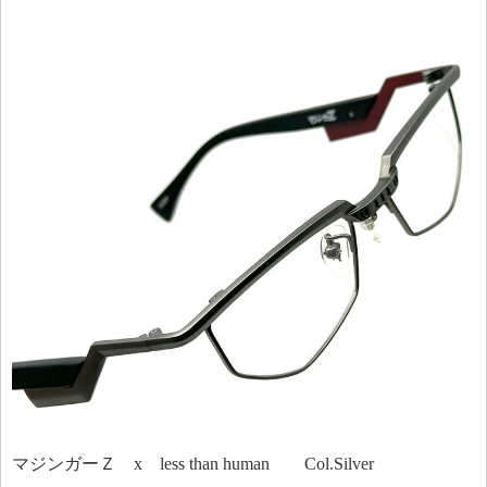
マジンガーＺ x less than human Col.Silver