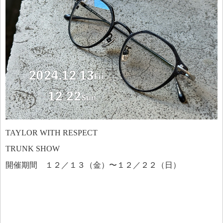
TAYLOR WITH RESPECT
TRUNK SHOW
開催期間 １２／１３（金）〜１２／２２（日）