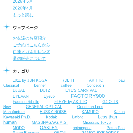
2026年5月
2026年4月
もっと読む
ウェブページ
お友達のお店紹介
ご予約はこちらから
伊達メガネ用レンズ
通信販売について
カテゴリ
1011 by JUN KOGA
7DLTH
AKITTO
bau
Classical
benner
coffee
Concept Y
DJUAL
DUTZ
EYE'S CARNIVAL
FACTORY900
EYEVAN
Eyevol
Fascino Ribelle
FLEYE by AKITTO
G4 Old &
New
GENERAL OPTICAL
Goodman Lens
Manufacture
HUSKY NOISE
KAMURO
Kazuo
Less than
Kawasaki Ph.D.
Kodak
Lafont
human
MASUNAGA/G.M.S.
Micedraw Tokyo
OAKLEY
MODO
onimegane
Pas a Pas
Pierre-Eyewear
QWON
RAMOT EYEWORKS