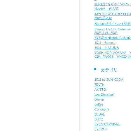
強度数に寄り添うVioRo
Hoseok 再入荷
TAYLOR WITH RESPE
mute 再入荷
Hamaya8月イベント情
Eyevan Historic Collecti
5003 & AU-5004
EYEVAN Historic Collecti
1011 Bruno.L
1011 INAZUMA
YOSHINORI AOYAMA Y
026、YA-022、YA-020
カテゴリ
1011 by JUN KOGA
7DLTH
AKITTO
bau Classical
benner
coffee
Concept Y
DJUAL
DUTZ
EYE'S CARNIVAL
EYEVAN