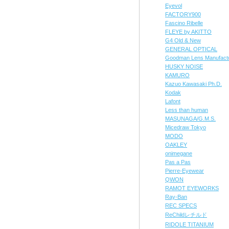
Eyevol
FACTORY900
Fascino Ribelle
FLEYE by AKITTO
G4 Old & New
GENERAL OPTICAL
Goodman Lens Manufact
HUSKY NOISE
KAMURO
Kazuo Kawasaki Ph.D.
Kodak
Lafont
Less than human
MASUNAGA/G.M.S.
Micedraw Tokyo
MODO
OAKLEY
onimegane
Pas a Pas
Pierre-Eyewear
QWON
RAMOT EYEWORKS
Ray-Ban
REC SPECS
ReChildレチルド
RIDOLE TITANIUM