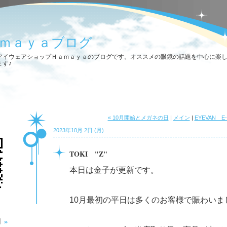
ｍａｙａブログ
アイウェアショップＨａｍａｙａのブログです。オススメの眼鏡の話題を中心に楽
ます♪
« 10月開始とメガネの日
|
メイン
|
EYEVAN E-0
2023年10月 2日 (月)
TOKI "Z"
本日は金子が更新です。
10月最初の平日は多くのお客様で賑わいま
»
月