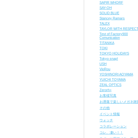
SAPIR WHORF
SAY-OH
SOLID BLUE
Stancey Ramars
TALEX
TAYLOR WITH RESPEC
Test of Factory900
Comunication
TITANIKA
TOKI
TOKYO HOLIDAYS
Tokyo snap!
USH
VioRou
YOSHINORI AOYAMA
YUICHI TOYAMA
ZEAL OPTICS
Zerorh+
お客様写真
お洒落で楽しいメガネ雑
その他
イベント情報
ウォッチ
コラボレーション
コレ、凄い！！