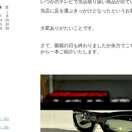
いつかのテレビで当店取り扱い商品が出て
金
土
当店に足を運ぶきっかけとなったというお
1
7
8
14
15
21
22
大変ありがたいことです。
28
29
さて、眼鏡の日も終わりましたが余力でこ
から一本ご紹介いたします。
ion DD-
ion DB-