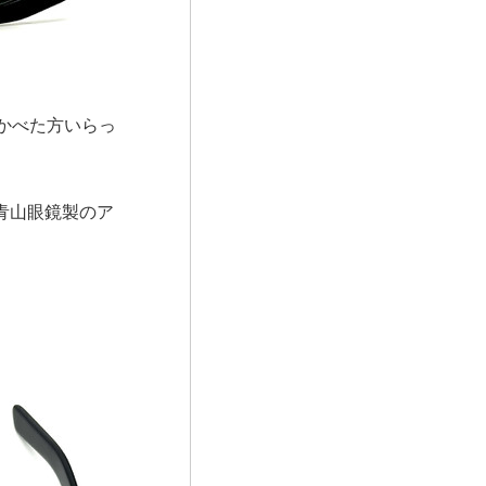
い浮かべた方いらっ
 青山眼鏡製のア