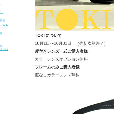
u
CT
報解禁
on AU-
on
TOKI について
10月1日〜10月31日 （売切次第終了）
A-
 掛け比べ
度付きレンズ一式ご購入者様
カラーレンズオプション無料
フレームのみご購入者様
度なしカラーレンズ無料