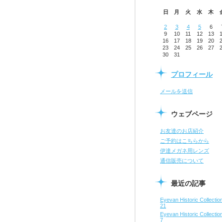
日
月
火
水
木
2
3
4
5
6
9
10
11
12
13
16
17
18
19
20
23
24
25
26
27
30
31
プロフィール
メールを送信
ウェブページ
お友達のお店紹介
ご予約はこちらから
伊達メガネ用レンズ
通信販売について
最近の記事
Eyevan Historic Collect
21
Eyevan Historic Collect
7