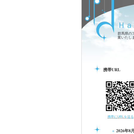
Ｈａ
群馬県の
案いたし
携帯URL
携帯にURLを送る
«
2026年8