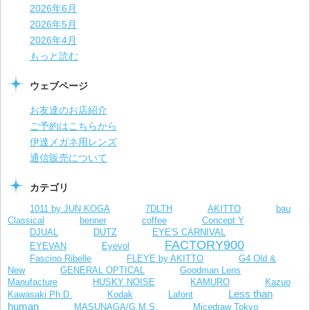
2026年6月
2026年5月
2026年4月
もっと読む
ウェブページ
お友達のお店紹介
ご予約はこちらから
伊達メガネ用レンズ
通信販売について
カテゴリ
1011 by JUN KOGA
7DLTH
AKITTO
bau
Classical
benner
coffee
Concept Y
DJUAL
DUTZ
EYE'S CARNIVAL
FACTORY900
EYEVAN
Eyevol
Fascino Ribelle
FLEYE by AKITTO
G4 Old &
New
GENERAL OPTICAL
Goodman Lens
Manufacture
HUSKY NOISE
KAMURO
Kazuo
Less than
Kawasaki Ph.D.
Kodak
Lafont
human
MASUNAGA/G.M.S.
Micedraw Tokyo