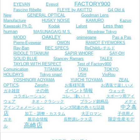
FACTORY900
EYEVAN
Eyevol
Fascino Ribelle
FLEYE by AKITTO
G4 Old &
New
GENERAL OPTICAL
Goodman Lens
Manufacture
HUSKY NOISE
KAMURO
Kazuo
Less than
Kawasaki Ph.D.
Kodak
Lafont
human
MASUNAGA/G.M.S.
Micedraw Tokyo
OAKLEY
MODO
onimegane
Pas a Pas
Pierre-Eyewear
QWON
RAMOT EYEWORKS
Ray-Ban
REC SPECS
ReChildレチルド
RIDOLE TITANIUM
SAPIR WHORF
SAY-OH
SOLID BLUE
Stancey Ramars
TALEX
TAYLOR WITH RESPECT
Test of Factory900
Comunication
TITANIKA
TOKI
TOKYO
VioRou
HOLIDAYS
Tokyo snap!
USH
YOSHINORI AOYAMA
YUICHI TOYAMA
ZEAL
お客様写真
OPTICS
Zerorh+
お洒落で楽しいメ
イベント情報
その他
ガネ雑貨
ウォッチ
コラボレーション
コレ、凄い！！
スポーツ用アイ
ウェア
ネオ・クラシック
ブランド銘柄品
メディ
中之条
レンズ関連の色々な話題
アインフォメーション
店
加工・調整・カスタム
大正ロマン
子供用メ
限定生産モデ
長野原レクス店
ガネ
展示会情報
高崎店
ル