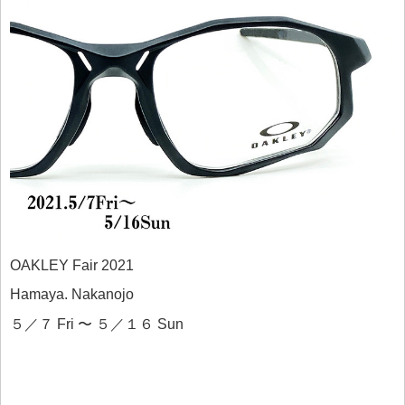
OAKLEY Fair 2021
Hamaya. Nakanojo
５／７ Fri 〜 ５／１６ Sun