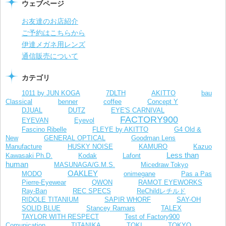
ウェブページ
お友達のお店紹介
ご予約はこちらから
伊達メガネ用レンズ
通信販売について
カテゴリ
1011 by JUN KOGA
7DLTH
AKITTO
bau
Classical
benner
coffee
Concept Y
DJUAL
DUTZ
EYE'S CARNIVAL
FACTORY900
EYEVAN
Eyevol
Fascino Ribelle
FLEYE by AKITTO
G4 Old &
New
GENERAL OPTICAL
Goodman Lens
Manufacture
HUSKY NOISE
KAMURO
Kazuo
Less than
Kawasaki Ph.D.
Kodak
Lafont
human
MASUNAGA/G.M.S.
Micedraw Tokyo
OAKLEY
MODO
onimegane
Pas a Pas
Pierre-Eyewear
QWON
RAMOT EYEWORKS
Ray-Ban
REC SPECS
ReChildレチルド
RIDOLE TITANIUM
SAPIR WHORF
SAY-OH
SOLID BLUE
Stancey Ramars
TALEX
TAYLOR WITH RESPECT
Test of Factory900
Comunication
TITANIKA
TOKI
TOKYO