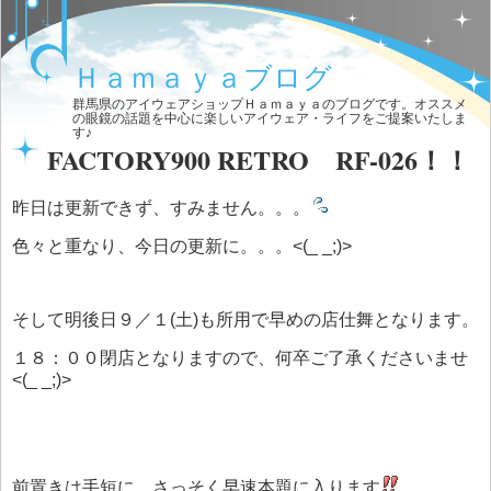
Ｈａｍａｙａブログ
群馬県のアイウェアショップＨａｍａｙａのブログです。オススメ
の眼鏡の話題を中心に楽しいアイウェア・ライフをご提案いたしま
す♪
FACTORY900 RETRO RF-026！！
昨日は更新できず、すみません。。。
色々と重なり、今日の更新に。。。<(_ _;)>
そして明後日９／１(土)も所用で早めの店仕舞となります。
１８：００閉店となりますので、何卒ご了承くださいませ
<(_ _;)>
前置きは手短に、さっそく早速本題に入ります