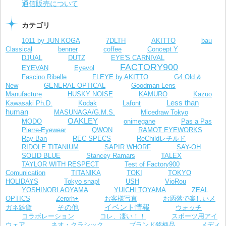
通信販売について
カテゴリ
1011 by JUN KOGA
7DLTH
AKITTO
bau
Classical
benner
coffee
Concept Y
DJUAL
DUTZ
EYE'S CARNIVAL
FACTORY900
EYEVAN
Eyevol
Fascino Ribelle
FLEYE by AKITTO
G4 Old &
New
GENERAL OPTICAL
Goodman Lens
Manufacture
HUSKY NOISE
KAMURO
Kazuo
Less than
Kawasaki Ph.D.
Kodak
Lafont
human
MASUNAGA/G.M.S.
Micedraw Tokyo
OAKLEY
MODO
onimegane
Pas a Pas
Pierre-Eyewear
QWON
RAMOT EYEWORKS
Ray-Ban
REC SPECS
ReChildレチルド
RIDOLE TITANIUM
SAPIR WHORF
SAY-OH
SOLID BLUE
Stancey Ramars
TALEX
TAYLOR WITH RESPECT
Test of Factory900
Comunication
TITANIKA
TOKI
TOKYO
VioRou
HOLIDAYS
Tokyo snap!
USH
YOSHINORI AOYAMA
YUICHI TOYAMA
ZEAL
お客様写真
OPTICS
Zerorh+
お洒落で楽しいメ
イベント情報
その他
ガネ雑貨
ウォッチ
コラボレーション
コレ、凄い！！
スポーツ用アイ
ウェア
ネオ・クラシック
ブランド銘柄品
メディ