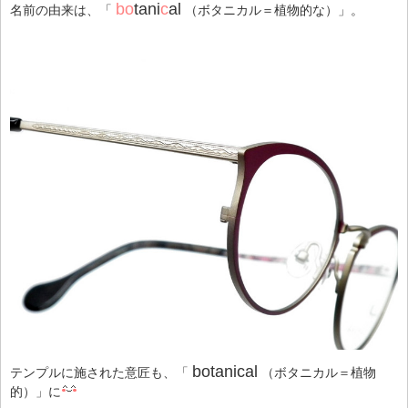
bo
tani
c
al
名前の由来は、「
（ボタニカル＝植物的な）」。
botanical
テンプルに施された意匠も、「
（ボタニカル＝植物
的）」に