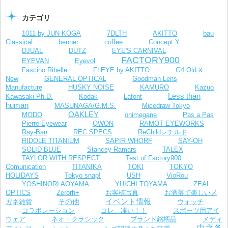
カテゴリ
1011 by JUN KOGA
7DLTH
AKITTO
bau
Classical
benner
coffee
Concept Y
DJUAL
DUTZ
EYE'S CARNIVAL
FACTORY900
EYEVAN
Eyevol
Fascino Ribelle
FLEYE by AKITTO
G4 Old &
New
GENERAL OPTICAL
Goodman Lens
Manufacture
HUSKY NOISE
KAMURO
Kazuo
Less than
Kawasaki Ph.D.
Kodak
Lafont
human
MASUNAGA/G.M.S.
Micedraw Tokyo
OAKLEY
MODO
onimegane
Pas a Pas
Pierre-Eyewear
QWON
RAMOT EYEWORKS
Ray-Ban
REC SPECS
ReChildレチルド
RIDOLE TITANIUM
SAPIR WHORF
SAY-OH
SOLID BLUE
Stancey Ramars
TALEX
TAYLOR WITH RESPECT
Test of Factory900
Comunication
TITANIKA
TOKI
TOKYO
VioRou
HOLIDAYS
Tokyo snap!
USH
YOSHINORI AOYAMA
YUICHI TOYAMA
ZEAL
お客様写真
OPTICS
Zerorh+
お洒落で楽しいメ
イベント情報
その他
ガネ雑貨
ウォッチ
コラボレーション
コレ、凄い！！
スポーツ用アイ
ウェア
ネオ・クラシック
ブランド銘柄品
メディ