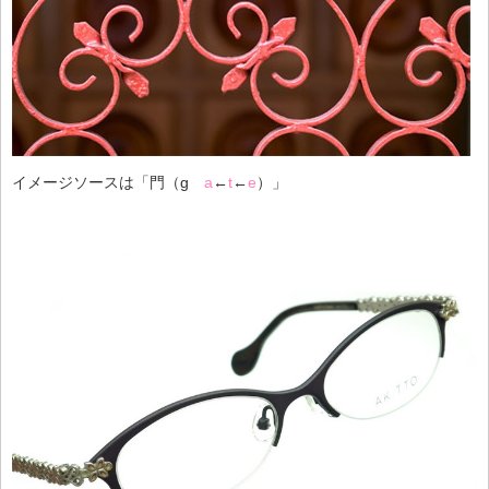
イメージソースは「門（g
a
←
t
←
e
）」