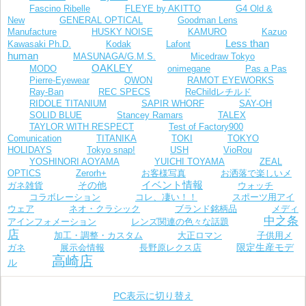
Fascino Ribelle
FLEYE by AKITTO
G4 Old &
New
GENERAL OPTICAL
Goodman Lens
Manufacture
HUSKY NOISE
KAMURO
Kazuo
Less than
Kawasaki Ph.D.
Kodak
Lafont
human
MASUNAGA/G.M.S.
Micedraw Tokyo
OAKLEY
MODO
onimegane
Pas a Pas
Pierre-Eyewear
QWON
RAMOT EYEWORKS
Ray-Ban
REC SPECS
ReChildレチルド
RIDOLE TITANIUM
SAPIR WHORF
SAY-OH
SOLID BLUE
Stancey Ramars
TALEX
TAYLOR WITH RESPECT
Test of Factory900
Comunication
TITANIKA
TOKI
TOKYO
VioRou
HOLIDAYS
Tokyo snap!
USH
YOSHINORI AOYAMA
YUICHI TOYAMA
ZEAL
お客様写真
OPTICS
Zerorh+
お洒落で楽しいメ
イベント情報
その他
ガネ雑貨
ウォッチ
コラボレーション
コレ、凄い！！
スポーツ用アイ
ウェア
ネオ・クラシック
ブランド銘柄品
メディ
中之条
レンズ関連の色々な話題
アインフォメーション
店
加工・調整・カスタム
大正ロマン
子供用メ
限定生産モデ
長野原レクス店
ガネ
展示会情報
高崎店
ル
PC表示に切り替え