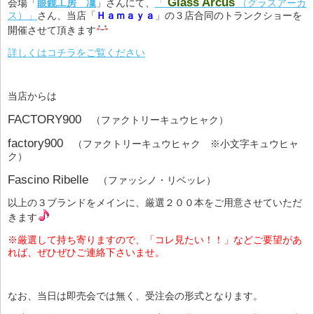
Glass Arcus
会場「
眼鏡工房 凜
」さんにて、
「
（グラスアーカ
ス）」
さん、当店「
Ｈａｍａｙａ
」の３店合同のトランクショーを
開催させて頂きます
詳しくはコチラをご覧ください
当店からは
FACTORY900
（ファクトリーキュウヒャク）
factory900
（ファクトリーキュウヒャク ※小文字キュウヒャ
ク）
Fascino Ribelle
（ファッシノ・リベッレ）
以上の３ブランドをメインに、厳選２００本をご用意させていただ
きます
※厳選して持ち寄りますので、「コレ見たい！！」などご要望があ
れば、ぜひぜひご連絡下さいませ。
なお、当日は即売会では無く、受注会の形式となります。