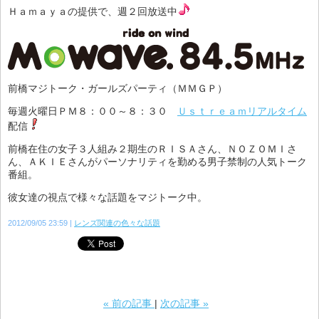
Ｈａｍａｙａの提供で、週２回放送中
前橋マジトーク・ガールズパーティ（ＭＭＧＰ）
毎週火曜日ＰＭ８：００～８：３０
Ｕｓｔｒｅａｍリアルタイム
配信
前橋在住の女子３人組み２期生のＲＩＳＡさん、ＮＯＺＯＭＩさ
ん、ＡＫＩＥさんがパーソナリティを勤める男子禁制の人気トーク
番組。
彼女達の視点で様々な話題をマジトーク中。
2012/09/05 23:59
レンズ関連の色々な話題
«
前の記事
次の記事
»