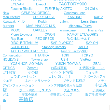
FACTORY900
EYEVAN
Eyevol
Fascino Ribelle
FLEYE by AKITTO
G4 Old &
New
GENERAL OPTICAL
Goodman Lens
Manufacture
HUSKY NOISE
KAMURO
Kazuo
Less than
Kawasaki Ph.D.
Kodak
Lafont
human
MASUNAGA/G.M.S.
Micedraw Tokyo
OAKLEY
MODO
onimegane
Pas a Pas
Pierre-Eyewear
QWON
RAMOT EYEWORKS
Ray-Ban
REC SPECS
ReChildレチルド
RIDOLE TITANIUM
SAPIR WHORF
SAY-OH
SOLID BLUE
Stancey Ramars
TALEX
TAYLOR WITH RESPECT
Test of Factory900
Comunication
TITANIKA
TOKI
TOKYO
VioRou
HOLIDAYS
Tokyo snap!
USH
YOSHINORI AOYAMA
YUICHI TOYAMA
ZEAL
お客様写真
OPTICS
Zerorh+
お洒落で楽しいメ
イベント情報
その他
ガネ雑貨
ウォッチ
コラボレーション
コレ、凄い！！
スポーツ用アイ
ウェア
ネオ・クラシック
ブランド銘柄品
メディ
中之条
レンズ関連の色々な話題
アインフォメーション
店
加工・調整・カスタム
大正ロマン
子供用メ
限定生産モデ
長野原レクス店
ガネ
展示会情報
高崎店
ル