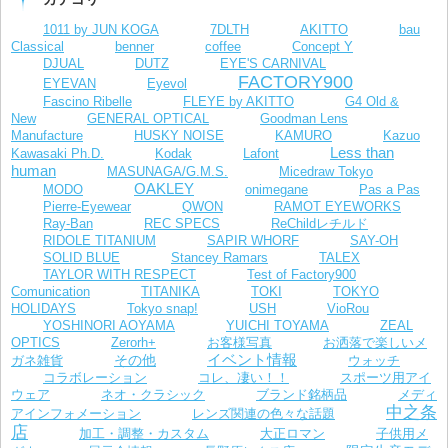
1011 by JUN KOGA
7DLTH
AKITTO
bau
Classical
benner
coffee
Concept Y
DJUAL
DUTZ
EYE'S CARNIVAL
FACTORY900
EYEVAN
Eyevol
Fascino Ribelle
FLEYE by AKITTO
G4 Old &
New
GENERAL OPTICAL
Goodman Lens
Manufacture
HUSKY NOISE
KAMURO
Kazuo
Less than
Kawasaki Ph.D.
Kodak
Lafont
human
MASUNAGA/G.M.S.
Micedraw Tokyo
OAKLEY
MODO
onimegane
Pas a Pas
Pierre-Eyewear
QWON
RAMOT EYEWORKS
Ray-Ban
REC SPECS
ReChildレチルド
RIDOLE TITANIUM
SAPIR WHORF
SAY-OH
SOLID BLUE
Stancey Ramars
TALEX
TAYLOR WITH RESPECT
Test of Factory900
Comunication
TITANIKA
TOKI
TOKYO
VioRou
HOLIDAYS
Tokyo snap!
USH
YOSHINORI AOYAMA
YUICHI TOYAMA
ZEAL
お客様写真
OPTICS
Zerorh+
お洒落で楽しいメ
イベント情報
その他
ガネ雑貨
ウォッチ
コラボレーション
コレ、凄い！！
スポーツ用アイ
ウェア
ネオ・クラシック
ブランド銘柄品
メディ
中之条
レンズ関連の色々な話題
アインフォメーション
店
加工・調整・カスタム
大正ロマン
子供用メ