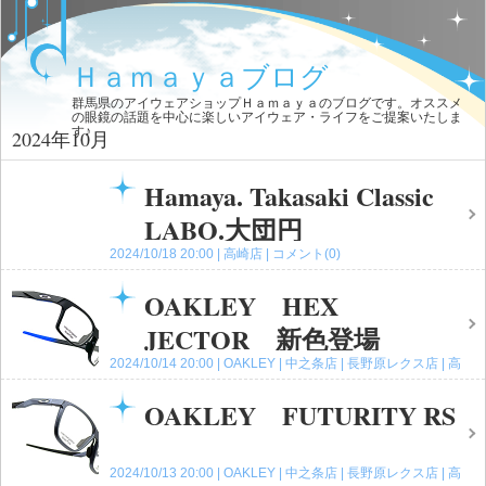
Ｈａｍａｙａブログ
群馬県のアイウェアショップＨａｍａｙａのブログです。オススメ
の眼鏡の話題を中心に楽しいアイウェア・ライフをご提案いたしま
す♪
2024年10月
Hamaya. Takasaki Classic
LABO.大団円
2024/10/18 20:00
高崎店
コメント(0)
OAKLEY HEX
JECTOR 新色登場
2024/10/14 20:00
OAKLEY
中之条店
長野原レクス店
高
崎店
コメント(0)
OAKLEY FUTURITY RS
2024/10/13 20:00
OAKLEY
中之条店
長野原レクス店
高