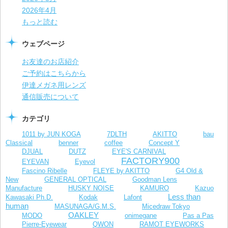
2026年4月
もっと読む
ウェブページ
お友達のお店紹介
ご予約はこちらから
伊達メガネ用レンズ
通信販売について
カテゴリ
1011 by JUN KOGA
7DLTH
AKITTO
bau
Classical
benner
coffee
Concept Y
DJUAL
DUTZ
EYE'S CARNIVAL
FACTORY900
EYEVAN
Eyevol
Fascino Ribelle
FLEYE by AKITTO
G4 Old &
New
GENERAL OPTICAL
Goodman Lens
Manufacture
HUSKY NOISE
KAMURO
Kazuo
Less than
Kawasaki Ph.D.
Kodak
Lafont
human
MASUNAGA/G.M.S.
Micedraw Tokyo
OAKLEY
MODO
onimegane
Pas a Pas
Pierre-Eyewear
QWON
RAMOT EYEWORKS